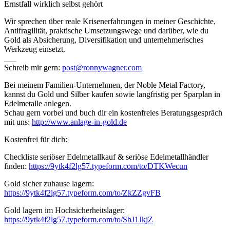
Ernstfall wirklich selbst gehört
Wir sprechen über reale Krisenerfahrungen in meiner Geschichte,
Antifragilität, praktische Umsetzungswege und darüber, wie du
Gold als Absicherung, Diversifikation und unternehmerisches
Werkzeug einsetzt.
___
Schreib mir gern:
post@ronnywagner.com
Bei meinem Familien-Unternehmen, der Noble Metal Factory,
kannst du Gold und Silber kaufen sowie langfristig per Sparplan in
Edelmetalle anlegen.
Schau gern vorbei und buch dir ein kostenfreies Beratungsgespräch
mit uns:
http://www.anlage-in-gold.de
Kostenfrei für dich:
Checkliste seriöser Edelmetallkauf & seriöse Edelmetallhändler
finden:
https://9ytk4f2lg57.typeform.com/to/DTKWecun
Gold sicher zuhause lagern:
https://9ytk4f2lg57.typeform.com/to/ZkZZgvFB
Gold lagern im Hochsicherheitslager:
https://9ytk4f2lg57.typeform.com/to/SbJ1JkjZ