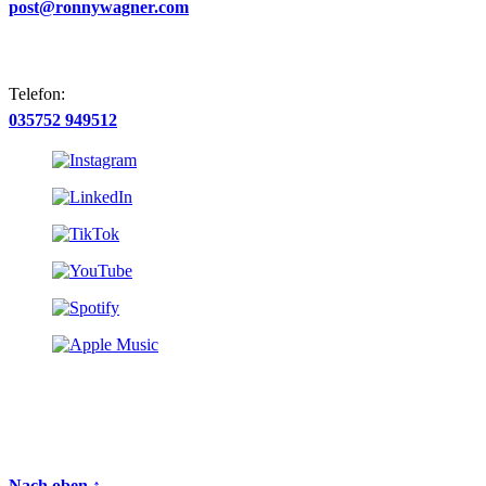
post@ronnywagner.com
Telefon:
035752 949512
Nach oben ↑